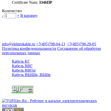
Certificate Num:
3346ПР
Количество
-
+
В корзину
Группа компаний "Электрокабель"
125480, Москва, Туристская ул, д.25, корп.1, оф. 21
info@elektrokable.ru
+7(495)798-04-13
+7(495)798-29-05
Политика конфиденциальности
Соглашение об обработке
персональных данных
Кабель КГ
Кабель ВВГ
Кабель ВВГнг
Кабель ВБбШв, ВБШв