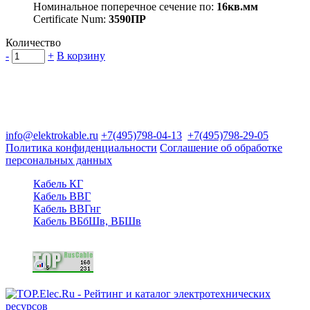
Номинальное поперечное сечение по:
16кв.мм
Certificate Num:
3590ПР
Количество
-
+
В корзину
Группа компаний "Электрокабель"
125480, Москва, Туристская ул, д.25, корп.1, оф. 21
info@elektrokable.ru
+7(495)798-04-13
+7(495)798-29-05
Политика конфиденциальности
Соглашение об обработке
персональных данных
Кабель КГ
Кабель ВВГ
Кабель ВВГнг
Кабель ВБбШв, ВБШв