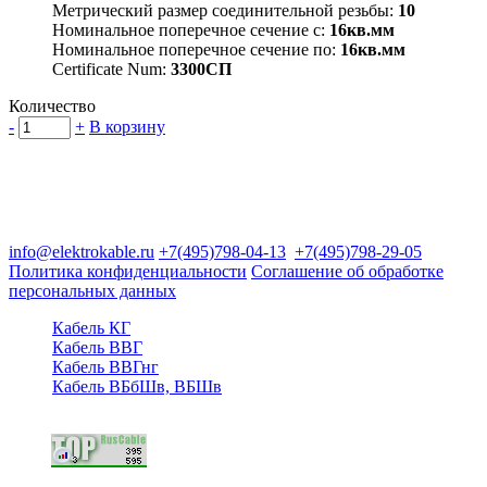
Метрический размер соединительной резьбы:
10
Номинальное поперечное сечение с:
16кв.мм
Номинальное поперечное сечение по:
16кв.мм
Certificate Num:
3300СП
Количество
-
+
В корзину
Группа компаний "Электрокабель"
125480, Москва, Туристская ул, д.25, корп.1, оф. 21
info@elektrokable.ru
+7(495)798-04-13
+7(495)798-29-05
Политика конфиденциальности
Соглашение об обработке
персональных данных
Кабель КГ
Кабель ВВГ
Кабель ВВГнг
Кабель ВБбШв, ВБШв