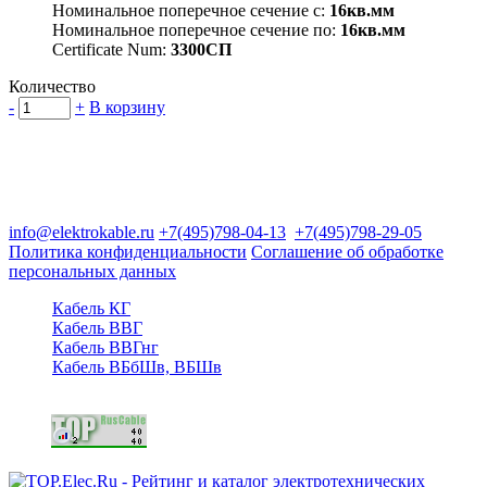
Номинальное поперечное сечение с:
16кв.мм
Номинальное поперечное сечение по:
16кв.мм
Certificate Num:
3300СП
Количество
-
+
В корзину
Группа компаний "Электрокабель"
125480, Москва, Туристская ул, д.25, корп.1, оф. 21
info@elektrokable.ru
+7(495)798-04-13
+7(495)798-29-05
Политика конфиденциальности
Соглашение об обработке
персональных данных
Кабель КГ
Кабель ВВГ
Кабель ВВГнг
Кабель ВБбШв, ВБШв