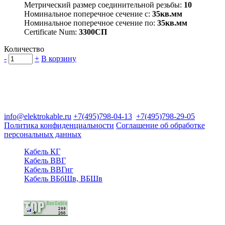
Метрический размер соединительной резьбы:
10
Номинальное поперечное сечение с:
35кв.мм
Номинальное поперечное сечение по:
35кв.мм
Certificate Num:
3300СП
Количество
-
+
В корзину
Группа компаний "Электрокабель"
125480, Москва, Туристская ул, д.25, корп.1, оф. 21
info@elektrokable.ru
+7(495)798-04-13
+7(495)798-29-05
Политика конфиденциальности
Соглашение об обработке
персональных данных
Кабель КГ
Кабель ВВГ
Кабель ВВГнг
Кабель ВБбШв, ВБШв