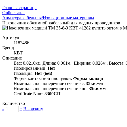
Главная страница
Оnline заказ
Арматура кабельная/Изоляционные материалы
Наконечник обжимной кабельный для медных проводников
Артикул
1182486
Бренд
КВТ
Описание
Вес: 0.0216кг., Длина: 0.061м., Ширина: 0.026м., Высота: 
Изолированный:
Нет
Изоляция:
Нет (без)
Форма контактной площадки:
Форма кольца
Номинальное поперечное сечение с:
35кв.мм
Номинальное поперечное сечение по:
35кв.мм
Certificate Num:
3300СП
Количество
-
+
В корзину
Группа компаний "Электрокабель"