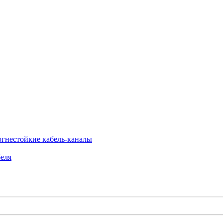
огнестойкие кабель-каналы
еля