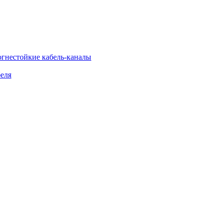
огнестойкие кабель-каналы
еля