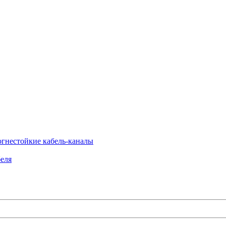
огнестойкие кабель-каналы
еля