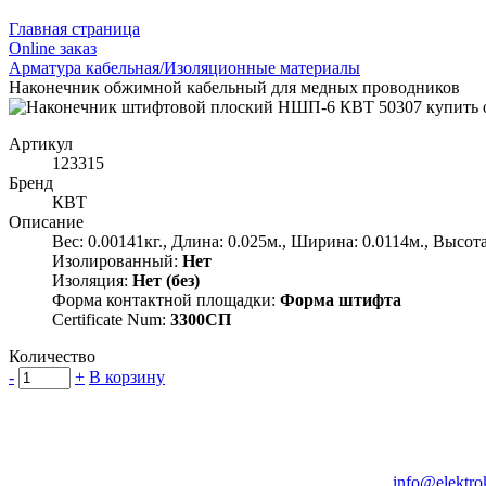
Главная страница
Оnline заказ
Арматура кабельная/Изоляционные материалы
Наконечник обжимной кабельный для медных проводников
Артикул
123315
Бренд
КВТ
Описание
Вес: 0.00141кг., Длина: 0.025м., Ширина: 0.0114м., Высота
Изолированный:
Нет
Изоляция:
Нет (без)
Форма контактной площадки:
Форма штифта
Certificate Num:
3300СП
Количество
-
+
В корзину
Группа компаний "Электрокабель"
125480, Москва, Туристская ул, д.25, корп.1, оф. 21
info@elektro