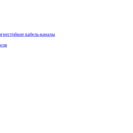
огнестойкие кабель-каналы
еля