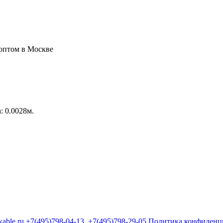
: 0.0028м.
kable.ru
+7(495)798-04-13
+7(495)798-29-05
Политика конфиденц