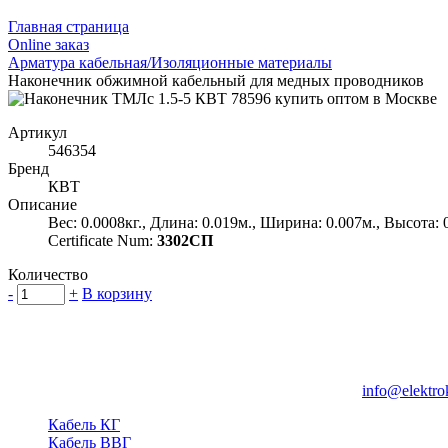
Главная страница
Оnline заказ
Арматура кабельная/Изоляционные материалы
Наконечник обжимной кабельный для медных проводников
Артикул
546354
Бренд
КВТ
Описание
Вес: 0.0008кг., Длина: 0.019м., Ширина: 0.007м., Высота: 
Certificate Num:
3302СП
Количество
-
+
В корзину
Группа компаний "Электрокабель"
125480, Москва, Туристская ул, д.25, корп.1, оф. 21
info@elektro
Кабель КГ
Кабель ВВГ