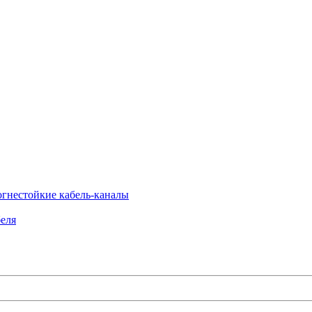
огнестойкие кабель-каналы
еля