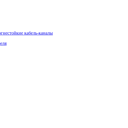
огнестойкие кабель-каналы
еля