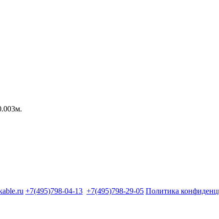
0.003м.
kable.ru
+7(495)798-04-13
+7(495)798-29-05
Политика конфиденц