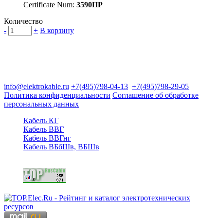
Certificate Num:
3590ПР
Количество
-
+
В корзину
Группа компаний "Электрокабель"
125480, Москва, Туристская ул, д.25, корп.1, оф. 21
info@elektrokable.ru
+7(495)798-04-13
+7(495)798-29-05
Политика конфиденциальности
Соглашение об обработке
персональных данных
Кабель КГ
Кабель ВВГ
Кабель ВВГнг
Кабель ВБбШв, ВБШв