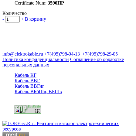
Certificate Num:
3590ПР
Количество
-
+
В корзину
Группа компаний "Электрокабель"
125480, Москва, Туристская ул, д.25, корп.1, оф. 21
info@elektrokable.ru
+7(495)798-04-13
+7(495)798-29-05
Политика конфиденциальности
Соглашение об обработке
персональных данных
Кабель КГ
Кабель ВВГ
Кабель ВВГнг
Кабель ВБбШв, ВБШв