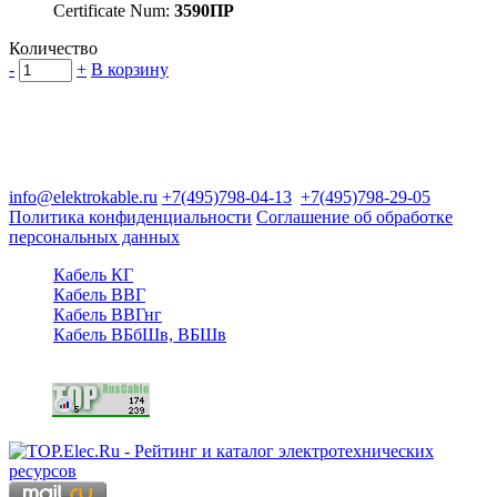
Certificate Num:
3590ПР
Количество
-
+
В корзину
Группа компаний "Электрокабель"
125480, Москва, Туристская ул, д.25, корп.1, оф. 21
info@elektrokable.ru
+7(495)798-04-13
+7(495)798-29-05
Политика конфиденциальности
Соглашение об обработке
персональных данных
Кабель КГ
Кабель ВВГ
Кабель ВВГнг
Кабель ВБбШв, ВБШв