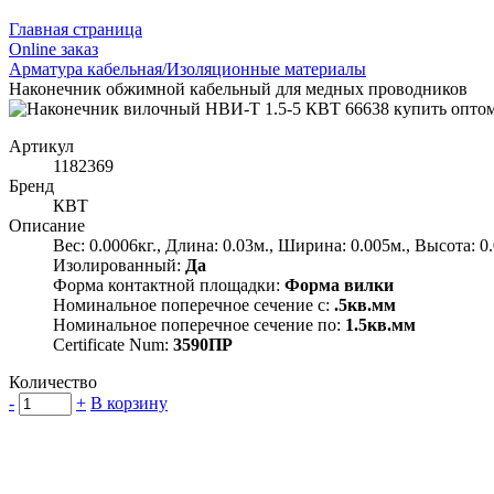
Главная страница
Оnline заказ
Арматура кабельная/Изоляционные материалы
Наконечник обжимной кабельный для медных проводников
Артикул
1182369
Бренд
КВТ
Описание
Вес: 0.0006кг., Длина: 0.03м., Ширина: 0.005м., Высота: 0
Изолированный:
Да
Форма контактной площадки:
Форма вилки
Номинальное поперечное сечение с:
.5кв.мм
Номинальное поперечное сечение по:
1.5кв.мм
Certificate Num:
3590ПР
Количество
-
+
В корзину
Группа компаний "Электрокабель"