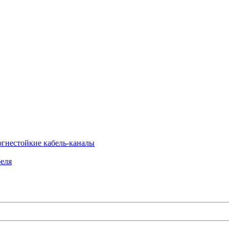
огнестойкие кабель-каналы
еля