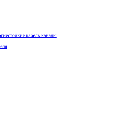
огнестойкие кабель-каналы
еля