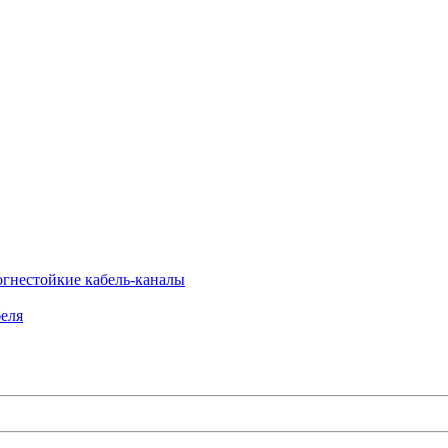
огнестойкие кабель-каналы
еля