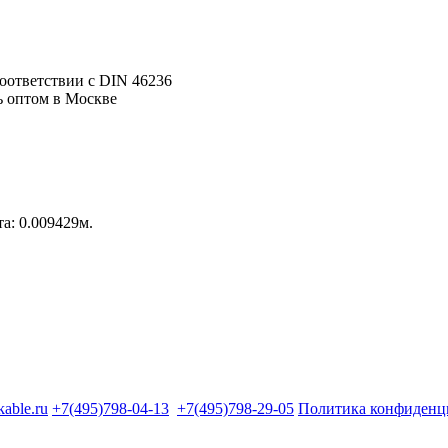
оответствии с DIN 46236
та: 0.009429м.
kable.ru
+7(495)798-04-13
+7(495)798-29-05
Политика конфиденц