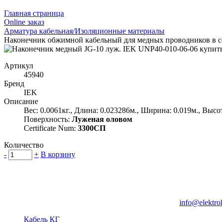
Главная страница
Оnline заказ
Арматура кабельная/Изоляционные материалы
Наконечник обжимной кабельный для медных проводников в с
Артикул
45940
Бренд
IEK
Описание
Вес: 0.0061кг., Длина: 0.023286м., Ширина: 0.019м., Высо
Поверхность:
Луженая оловом
Certificate Num:
3300СП
Количество
-
+
В корзину
Группа компаний "Электрокабель"
125480, Москва, Туристская ул, д.25, корп.1, оф. 21
info@elektro
Кабель КГ