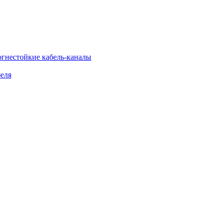
огнестойкие кабель-каналы
еля