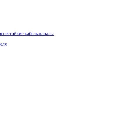
огнестойкие кабель-каналы
еля