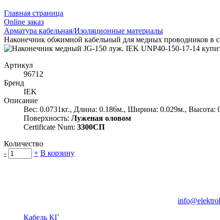
Главная страница
Оnline заказ
Арматура кабельная/Изоляционные материалы
Наконечник обжимной кабельный для медных проводников в с
Артикул
96712
Бренд
IEK
Описание
Вес: 0.0731кг., Длина: 0.186м., Ширина: 0.029м., Высота: 
Поверхность:
Луженая оловом
Certificate Num:
3300СП
Количество
-
+
В корзину
Группа компаний "Электрокабель"
125480, Москва, Туристская ул, д.25, корп.1, оф. 21
info@elektro
Кабель КГ