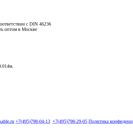
оответствии с DIN 46236
0.014м.
kable.ru
+7(495)798-04-13
+7(495)798-29-05
Политика конфиденц