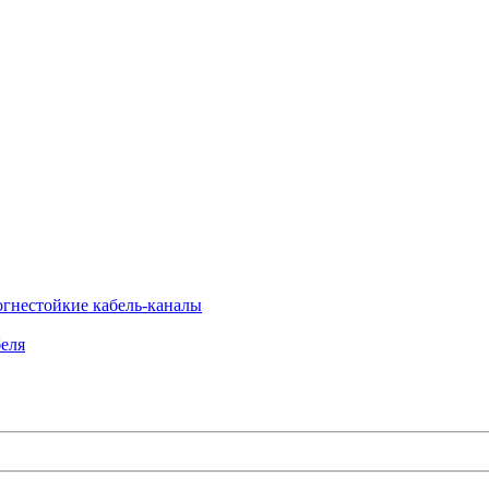
огнестойкие кабель-каналы
еля