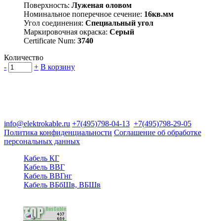
Поверхность:
Луженая оловом
Номинальное поперечное сечение:
16кв.мм
Угол соединения:
Специальный угол
Маркировочная окраска:
Серый
Certificate Num:
3740
Количество
-
+
В корзину
Группа компаний "Электрокабель"
125480, Москва, Туристская ул, д.25, корп.1, оф. 21
info@elektrokable.ru
+7(495)798-04-13
+7(495)798-29-05
Политика конфиденциальности
Соглашение об обработке
персональных данных
Кабель КГ
Кабель ВВГ
Кабель ВВГнг
Кабель ВБбШв, ВБШв