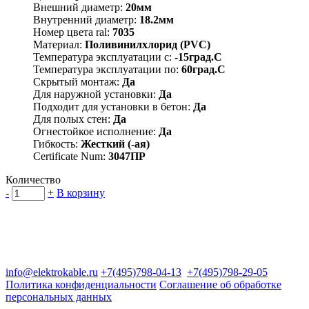
Внешний диаметр:
20мм
Внутренний диаметр:
18.2мм
Номер цвета ral:
7035
Материал:
Поливинилхлорид (PVC)
Температура эксплуатации с:
-15град.C
Температура эксплуатации по:
60град.C
Скрытый монтаж:
Да
Для наружной установки:
Да
Подходит для установки в бетон:
Да
Для полых стен:
Да
Огнестойкое исполнение:
Да
Гибкость:
Жесткий (-ая)
Certificate Num:
3047ПР
Количество
-
+
В корзину
Группа компаний "Электрокабель"
125480, Москва, Туристская ул, д.25, корп.1, оф. 21
info@elektrokable.ru
+7(495)798-04-13
+7(495)798-29-05
Политика конфиденциальности
Соглашение об обработке
персональных данных