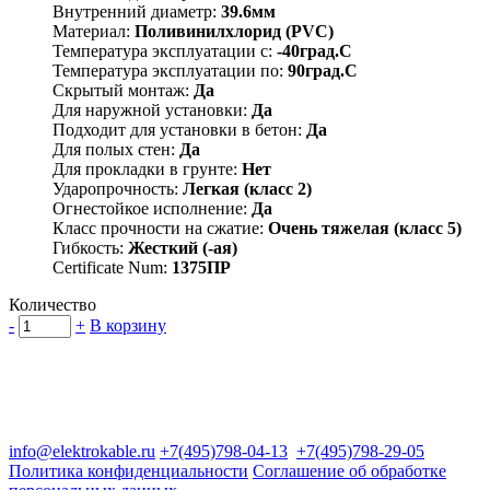
Внутренний диаметр:
39.6мм
Материал:
Поливинилхлорид (PVC)
Температура эксплуатации с:
-40град.C
Температура эксплуатации по:
90град.C
Скрытый монтаж:
Да
Для наружной установки:
Да
Подходит для установки в бетон:
Да
Для полых стен:
Да
Для прокладки в грунте:
Нет
Ударопрочность:
Легкая (класс 2)
Огнестойкое исполнение:
Да
Класс прочности на сжатие:
Очень тяжелая (класс 5)
Гибкость:
Жесткий (-ая)
Certificate Num:
1375ПР
Количество
-
+
В корзину
Группа компаний "Электрокабель"
125480, Москва, Туристская ул, д.25, корп.1, оф. 21
info@elektrokable.ru
+7(495)798-04-13
+7(495)798-29-05
Политика конфиденциальности
Соглашение об обработке