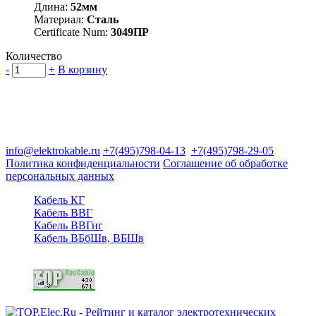
Длина:
52мм
Материал:
Сталь
Certificate Num:
3049ПР
Количество
-
+
В корзину
Группа компаний "Электрокабель"
125480, Москва, Туристская ул, д.25, корп.1, оф. 21
info@elektrokable.ru
+7(495)798-04-13
+7(495)798-29-05
Политика конфиденциальности
Соглашение об обработке
персональных данных
Кабель КГ
Кабель ВВГ
Кабель ВВГнг
Кабель ВБбШв, ВБШв