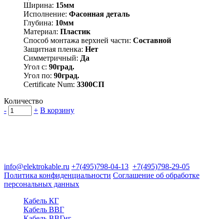
Ширина:
15мм
Исполнение:
Фасонная деталь
Глубина:
10мм
Материал:
Пластик
Способ монтажа верхней части:
Составной
Защитная пленка:
Нет
Симметричный:
Да
Угол с:
90град.
Угол по:
90град.
Certificate Num:
3300СП
Количество
-
+
В корзину
Группа компаний "Электрокабель"
125480, Москва, Туристская ул, д.25, корп.1, оф. 21
info@elektrokable.ru
+7(495)798-04-13
+7(495)798-29-05
Политика конфиденциальности
Соглашение об обработке
персональных данных
Кабель КГ
Кабель ВВГ
Кабель ВВГнг