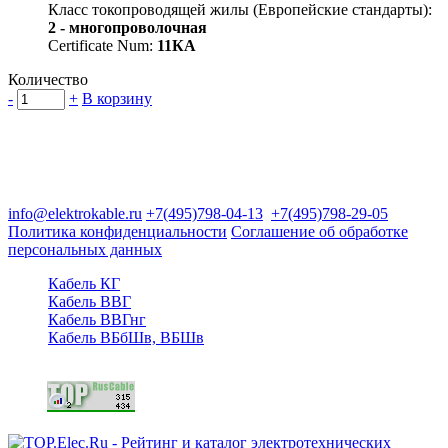
Класс токопроводящей жилы (Европейские стандарты):
2 - многопроволочная
Certificate Num:
11КА
Количество
-
+
В корзину
Группа компаний "Электрокабель"
125480, Москва, Туристская ул, д.25, корп.1, оф. 21
info@elektrokable.ru
+7(495)798-04-13
+7(495)798-29-05
Политика конфиденциальности
Соглашение об обработке
персональных данных
Кабель КГ
Кабель ВВГ
Кабель ВВГнг
Кабель ВБбШв, ВБШв