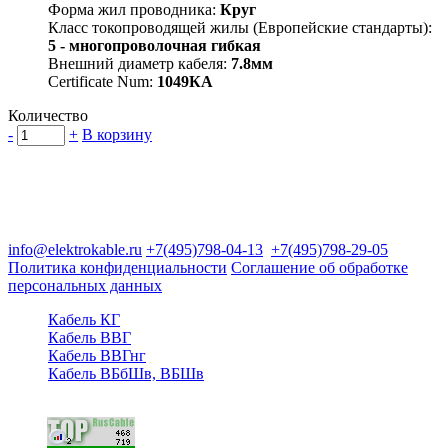
Форма жил проводника:
Круг
Класс токопроводящей жилы (Европейские стандарты):
5 - многопроволочная гибкая
Внешний диаметр кабеля:
7.8мм
Certificate Num:
1049КА
Количество
-
+
В корзину
Группа компаний "Электрокабель"
125480, Москва, Туристская ул, д.25, корп.1, оф. 21
info@elektrokable.ru
+7(495)798-04-13
+7(495)798-29-05
Политика конфиденциальности
Соглашение об обработке
персональных данных
Кабель КГ
Кабель ВВГ
Кабель ВВГнг
Кабель ВБбШв, ВБШв