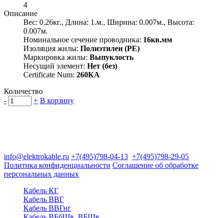
4
Описание
Вес: 0.26кг., Длина: 1.м., Ширина: 0.007м., Высота:
0.007м.
Номинальное сечение проводника:
16кв.мм
Изоляция жилы:
Полиэтилен (PE)
Маркировка жилы:
Выпуклость
Несущий элемент:
Нет (без)
Certificate Num:
260КА
Количество
-
+
В корзину
Группа компаний "Электрокабель"
125480, Москва, Туристская ул, д.25, корп.1, оф. 21
info@elektrokable.ru
+7(495)798-04-13
+7(495)798-29-05
Политика конфиденциальности
Соглашение об обработке
персональных данных
Кабель КГ
Кабель ВВГ
Кабель ВВГнг
Кабель ВБбШв, ВБШв