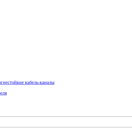
огнестойкие кабель-каналы
еля