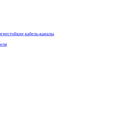
огнестойкие кабель-каналы
еля