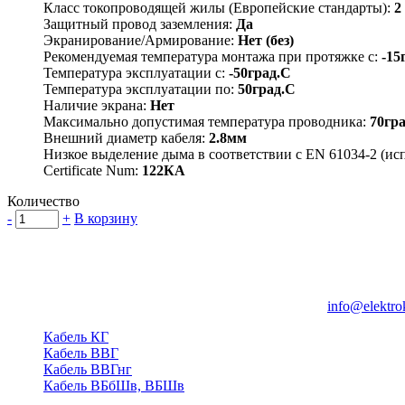
Класс токопроводящей жилы (Европейские стандарты):
2
Защитный провод заземления:
Да
Экранирование/Армирование:
Нет (без)
Рекомендуемая температура монтажа при протяжке с:
-15
Температура эксплуатации с:
-50град.C
Температура эксплуатации по:
50град.C
Наличие экрана:
Нет
Максимально допустимая температура проводника:
70гр
Внешний диаметр кабеля:
2.8мм
Низкое выделение дыма в соответствии с EN 61034-2 (ис
Certificate Num:
122КА
Количество
-
+
В корзину
Группа компаний "Электрокабель"
125480, Москва, Туристская ул, д.25, корп.1, оф. 21
info@elektro
Кабель КГ
Кабель ВВГ
Кабель ВВГнг
Кабель ВБбШв, ВБШв