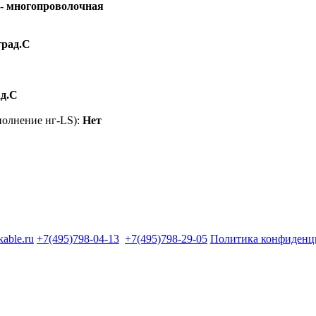
 - многопроволочная
град.C
ад.C
полнение нг-LS):
Нет
kable.ru
+7(495)798-04-13
+7(495)798-29-05
Политика конфиденц