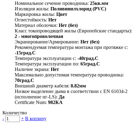
Номинальное сечение проводника:
25кв.мм
Изоляция жилы:
Поливинилхлорид (PVC)
Маркировка жилы:
Цвет
Огнестойкость:
Нет
Материал оболочки:
Нет (без)
Класс токопроводящей жилы (Европейские стандарты):
2 - многопроволочная
Экранирование/Армирование:
Нет (без)
Рекомендуемая температура монтажа при протяжке с:
-15град.C
Температура эксплуатации с:
-40град.C
Температура эксплуатации по:
65град.C
Наличие экрана:
Нет
Максимально допустимая температура проводника:
70град.C
Внешний диаметр кабеля:
8.82мм
Низкое выделение дыма в соответствии с EN 61034-2
(исполнение нг-LS):
Да
Certificate Num:
982КА
Количество
-
+
В корзину
Группа компаний "Электрокабель"