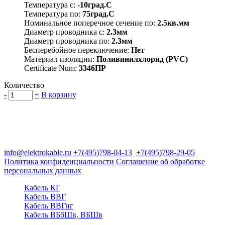
Температура с:
-10град.C
Температура по:
75град.C
Номинальное поперечное сечение по:
2.5кв.мм
Диаметр проводника с:
2.3мм
Диаметр проводника по:
2.3мм
Бесперебойное переключение:
Нет
Материал изоляции:
Поливинилхлорид (PVC)
Certificate Num:
3346ПР
Количество
-
+
В корзину
Группа компаний "Электрокабель"
125480, Москва, Туристская ул, д.25, корп.1, оф. 21
info@elektrokable.ru
+7(495)798-04-13
+7(495)798-29-05
Политика конфиденциальности
Соглашение об обработке
персональных данных
Кабель КГ
Кабель ВВГ
Кабель ВВГнг
Кабель ВБбШв, ВБШв