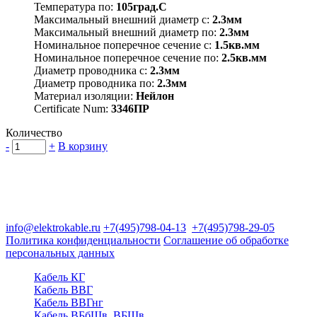
Температура по:
105град.C
Максимальный внешний диаметр с:
2.3мм
Максимальный внешний диаметр по:
2.3мм
Номинальное поперечное сечение с:
1.5кв.мм
Номинальное поперечное сечение по:
2.5кв.мм
Диаметр проводника с:
2.3мм
Диаметр проводника по:
2.3мм
Материал изоляции:
Нейлон
Certificate Num:
3346ПР
Количество
-
+
В корзину
Группа компаний "Электрокабель"
125480, Москва, Туристская ул, д.25, корп.1, оф. 21
info@elektrokable.ru
+7(495)798-04-13
+7(495)798-29-05
Политика конфиденциальности
Соглашение об обработке
персональных данных
Кабель КГ
Кабель ВВГ
Кабель ВВГнг
Кабель ВБбШв, ВБШв