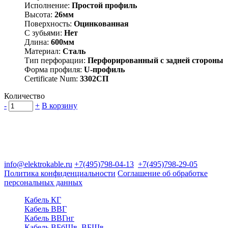
Исполнение:
Простой профиль
Высота:
26мм
Поверхность:
Оцинкованная
С зубьями:
Нет
Длина:
600мм
Материал:
Сталь
Тип перфорации:
Перфорированный с задней стороны
Форма профиля:
U-профиль
Certificate Num:
3302СП
Количество
-
+
В корзину
Группа компаний "Электрокабель"
125480, Москва, Туристская ул, д.25, корп.1, оф. 21
info@elektrokable.ru
+7(495)798-04-13
+7(495)798-29-05
Политика конфиденциальности
Соглашение об обработке
персональных данных
Кабель КГ
Кабель ВВГ
Кабель ВВГнг
Кабель ВБбШв, ВБШв