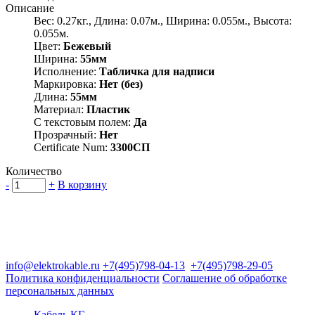
Описание
Вес: 0.27кг., Длина: 0.07м., Ширина: 0.055м., Высота:
0.055м.
Цвет:
Бежевый
Ширина:
55мм
Исполнение:
Табличка для надписи
Маркировка:
Нет (без)
Длина:
55мм
Материал:
Пластик
С текстовым полем:
Да
Прозрачный:
Нет
Certificate Num:
3300СП
Количество
-
+
В корзину
Группа компаний "Электрокабель"
125480, Москва, Туристская ул, д.25, корп.1, оф. 21
info@elektrokable.ru
+7(495)798-04-13
+7(495)798-29-05
Политика конфиденциальности
Соглашение об обработке
персональных данных
Кабель КГ