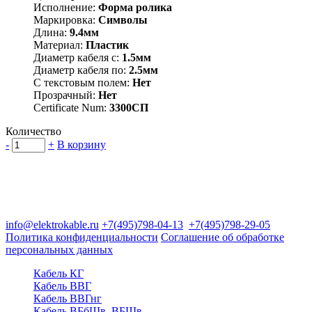
Исполнение:
Форма ролика
Маркировка:
Символы
Длина:
9.4мм
Материал:
Пластик
Диаметр кабеля с:
1.5мм
Диаметр кабеля по:
2.5мм
С текстовым полем:
Нет
Прозрачный:
Нет
Certificate Num:
3300СП
Количество
-
+
В корзину
Группа компаний "Электрокабель"
125480, Москва, Туристская ул, д.25, корп.1, оф. 21
info@elektrokable.ru
+7(495)798-04-13
+7(495)798-29-05
Политика конфиденциальности
Соглашение об обработке
персональных данных
Кабель КГ
Кабель ВВГ
Кабель ВВГнг
Кабель ВБбШв, ВБШв