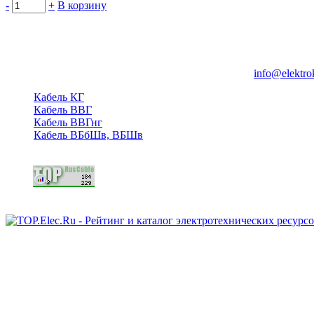
-
+
В корзину
Группа компаний "Электрокабель"
125480, Москва, Туристская ул, д.25, корп.1, оф. 21
info@elektro
Кабель КГ
Кабель ВВГ
Кабель ВВГнг
Кабель ВБбШв, ВБШв
Copyright © 2006 - 2026 Копирование материалов запрещено.