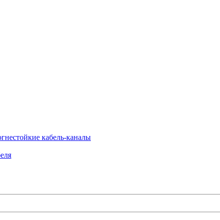
огнестойкие кабель-каналы
еля