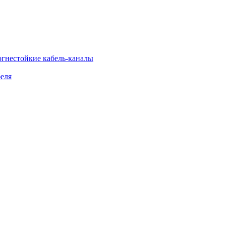
огнестойкие кабель-каналы
еля