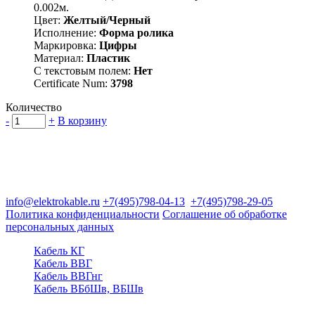
0.002м.
Цвет:
Желтый/Черный
Исполнение:
Форма ролика
Маркировка:
Цифры
Материал:
Пластик
С текстовым полем:
Нет
Certificate Num:
3798
Количество
-
+
В корзину
Группа компаний "Электрокабель"
125480, Москва, Туристская ул, д.25, корп.1, оф. 21
info@elektrokable.ru
+7(495)798-04-13
+7(495)798-29-05
Политика конфиденциальности
Соглашение об обработке
персональных данных
Кабель КГ
Кабель ВВГ
Кабель ВВГнг
Кабель ВБбШв, ВБШв