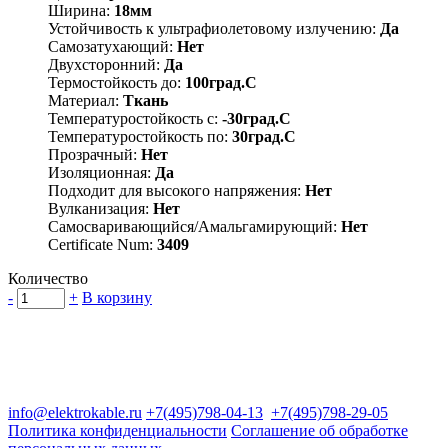
Ширина:
18мм
Устойчивость к ультрафиолетовому излучению:
Да
Самозатухающий:
Нет
Двухсторонний:
Да
Термостойкость до:
100град.C
Материал:
Ткань
Температуростойкость с:
-30град.C
Температуростойкость по:
30град.C
Прозрачный:
Нет
Изоляционная:
Да
Подходит для высокого напряжения:
Нет
Вулканизация:
Нет
Самосваривающийся/Амальгамирующий:
Нет
Certificate Num:
3409
Количество
-
+
В корзину
Группа компаний "Электрокабель"
125480, Москва, Туристская ул, д.25, корп.1, оф. 21
info@elektrokable.ru
+7(495)798-04-13
+7(495)798-29-05
Политика конфиденциальности
Соглашение об обработке