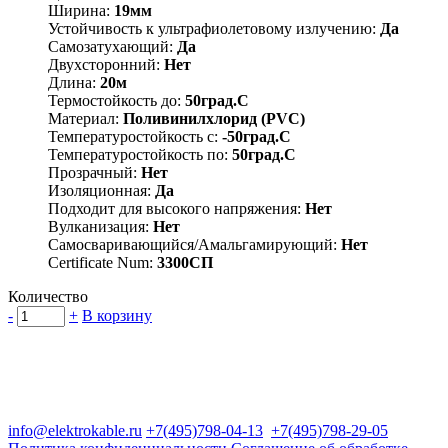
Ширина:
19мм
Устойчивость к ультрафиолетовому излучению:
Да
Самозатухающий:
Да
Двухсторонний:
Нет
Длина:
20м
Термостойкость до:
50град.C
Материал:
Поливинилхлорид (PVC)
Температуростойкость с:
-50град.C
Температуростойкость по:
50град.C
Прозрачный:
Нет
Изоляционная:
Да
Подходит для высокого напряжения:
Нет
Вулканизация:
Нет
Самосваривающийся/Амальгамирующий:
Нет
Certificate Num:
3300СП
Количество
-
+
В корзину
Группа компаний "Электрокабель"
125480, Москва, Туристская ул, д.25, корп.1, оф. 21
info@elektrokable.ru
+7(495)798-04-13
+7(495)798-29-05