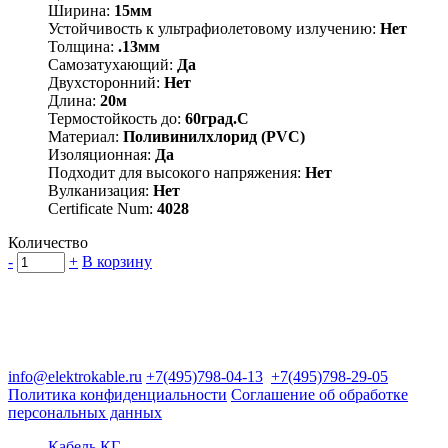
Ширина:
15мм
Устойчивость к ультрафиолетовому излучению:
Нет
Толщина:
.13мм
Самозатухающий:
Да
Двухсторонний:
Нет
Длина:
20м
Термостойкость до:
60град.C
Материал:
Поливинилхлорид (PVC)
Изоляционная:
Да
Подходит для высокого напряжения:
Нет
Вулканизация:
Нет
Certificate Num:
4028
Количество
-
+
В корзину
Группа компаний "Электрокабель"
125480, Москва, Туристская ул, д.25, корп.1, оф. 21
info@elektrokable.ru
+7(495)798-04-13
+7(495)798-29-05
Политика конфиденциальности
Соглашение об обработке
персональных данных
Кабель КГ