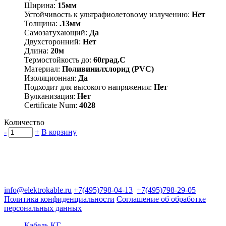
Ширина:
15мм
Устойчивость к ультрафиолетовому излучению:
Нет
Толщина:
.13мм
Самозатухающий:
Да
Двухсторонний:
Нет
Длина:
20м
Термостойкость до:
60град.C
Материал:
Поливинилхлорид (PVC)
Изоляционная:
Да
Подходит для высокого напряжения:
Нет
Вулканизация:
Нет
Certificate Num:
4028
Количество
-
+
В корзину
Группа компаний "Электрокабель"
125480, Москва, Туристская ул, д.25, корп.1, оф. 21
info@elektrokable.ru
+7(495)798-04-13
+7(495)798-29-05
Политика конфиденциальности
Соглашение об обработке
персональных данных
Кабель КГ