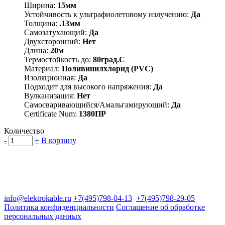
Ширина:
15мм
Устойчивость к ультрафиолетовому излучению:
Да
Толщина:
.13мм
Самозатухающий:
Да
Двухсторонний:
Нет
Длина:
20м
Термостойкость до:
80град.C
Материал:
Поливинилхлорид (PVC)
Изоляционная:
Да
Подходит для высокого напряжения:
Да
Вулканизация:
Нет
Самосваривающийся/Амальгамирующий:
Да
Certificate Num:
1380ПР
Количество
-
+
В корзину
Группа компаний "Электрокабель"
125480, Москва, Туристская ул, д.25, корп.1, оф. 21
info@elektrokable.ru
+7(495)798-04-13
+7(495)798-29-05
Политика конфиденциальности
Соглашение об обработке
персональных данных