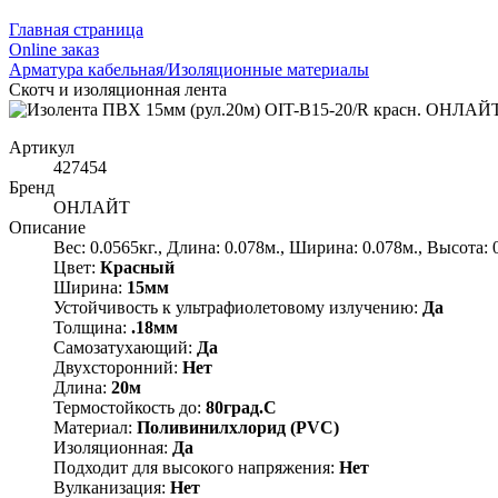
Главная страница
Оnline заказ
Арматура кабельная/Изоляционные материалы
Скотч и изоляционная лента
Артикул
427454
Бренд
ОНЛАЙТ
Описание
Вес: 0.0565кг., Длина: 0.078м., Ширина: 0.078м., Высота: 
Цвет:
Красный
Ширина:
15мм
Устойчивость к ультрафиолетовому излучению:
Да
Толщина:
.18мм
Самозатухающий:
Да
Двухсторонний:
Нет
Длина:
20м
Термостойкость до:
80град.C
Материал:
Поливинилхлорид (PVC)
Изоляционная:
Да
Подходит для высокого напряжения:
Нет
Вулканизация:
Нет