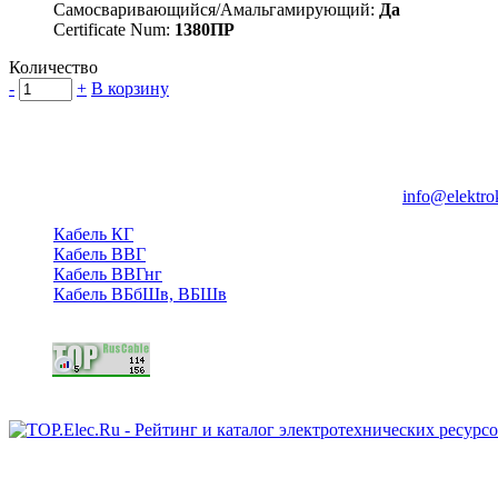
Самосваривающийся/Амальгамирующий:
Да
Certificate Num:
1380ПР
Количество
-
+
В корзину
Группа компаний "Электрокабель"
125480, Москва, Туристская ул, д.25, корп.1, оф. 21
info@elektro
Кабель КГ
Кабель ВВГ
Кабель ВВГнг
Кабель ВБбШв, ВБШв
Copyright © 2006 - 2026 Копирование материалов запрещено.