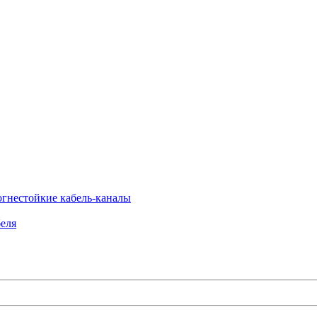
огнестойкие кабель-каналы
еля