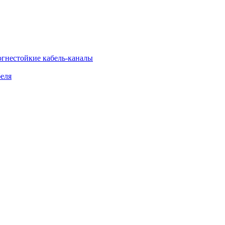
огнестойкие кабель-каналы
еля