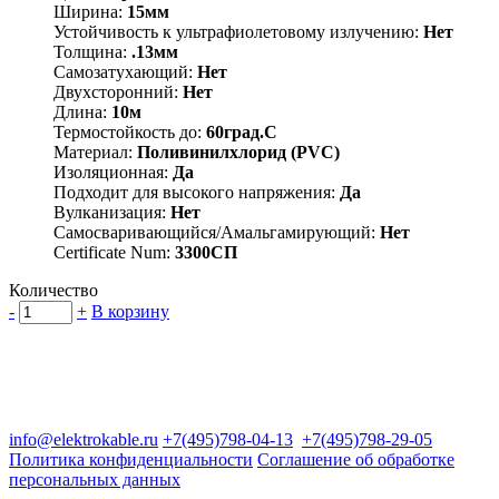
Ширина:
15мм
Устойчивость к ультрафиолетовому излучению:
Нет
Толщина:
.13мм
Самозатухающий:
Нет
Двухсторонний:
Нет
Длина:
10м
Термостойкость до:
60град.C
Материал:
Поливинилхлорид (PVC)
Изоляционная:
Да
Подходит для высокого напряжения:
Да
Вулканизация:
Нет
Самосваривающийся/Амальгамирующий:
Нет
Certificate Num:
3300СП
Количество
-
+
В корзину
Группа компаний "Электрокабель"
125480, Москва, Туристская ул, д.25, корп.1, оф. 21
info@elektrokable.ru
+7(495)798-04-13
+7(495)798-29-05
Политика конфиденциальности
Соглашение об обработке
персональных данных