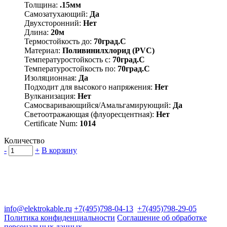
Толщина:
.15мм
Самозатухающий:
Да
Двухсторонний:
Нет
Длина:
20м
Термостойкость до:
70град.C
Материал:
Поливинилхлорид (PVC)
Температуростойкость с:
70град.C
Температуростойкость по:
70град.C
Изоляционная:
Да
Подходит для высокого напряжения:
Нет
Вулканизация:
Нет
Самосваривающийся/Амальгамирующий:
Да
Светоотражающая (флуоресцентная):
Нет
Certificate Num:
1014
Количество
-
+
В корзину
Группа компаний "Электрокабель"
125480, Москва, Туристская ул, д.25, корп.1, оф. 21
info@elektrokable.ru
+7(495)798-04-13
+7(495)798-29-05
Политика конфиденциальности
Соглашение об обработке
персональных данных