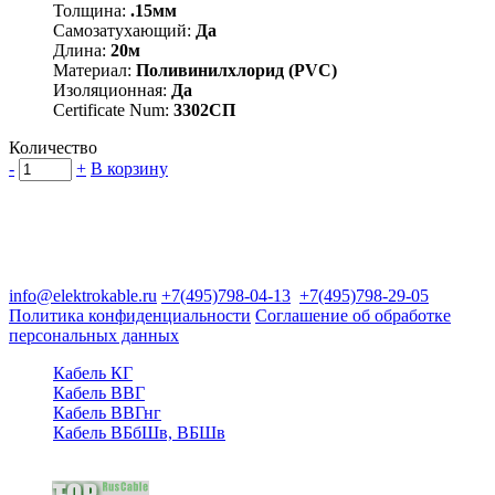
Толщина:
.15мм
Самозатухающий:
Да
Длина:
20м
Материал:
Поливинилхлорид (PVC)
Изоляционная:
Да
Certificate Num:
3302СП
Количество
-
+
В корзину
Группа компаний "Электрокабель"
125480, Москва, Туристская ул, д.25, корп.1, оф. 21
info@elektrokable.ru
+7(495)798-04-13
+7(495)798-29-05
Политика конфиденциальности
Соглашение об обработке
персональных данных
Кабель КГ
Кабель ВВГ
Кабель ВВГнг
Кабель ВБбШв, ВБШв