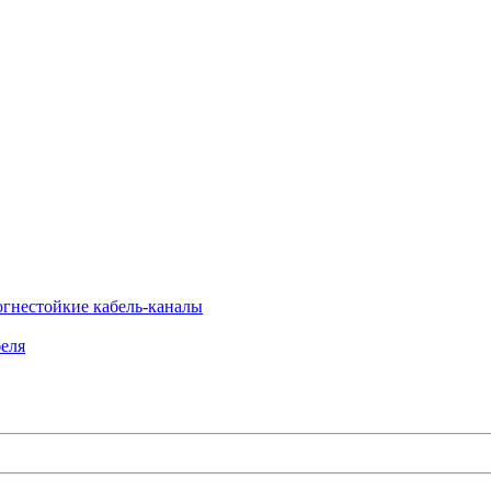
огнестойкие кабель-каналы
еля