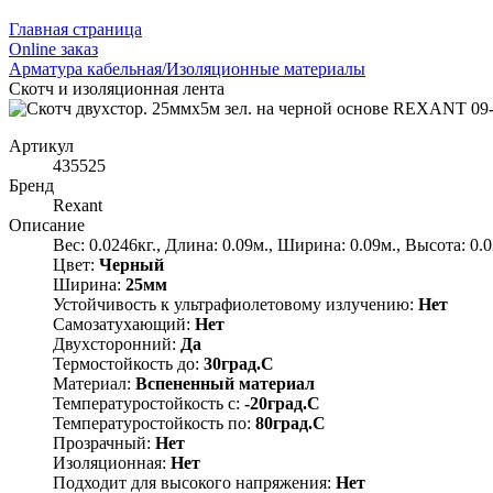
Главная страница
Оnline заказ
Арматура кабельная/Изоляционные материалы
Скотч и изоляционная лента
Артикул
435525
Бренд
Rexant
Описание
Вес: 0.0246кг., Длина: 0.09м., Ширина: 0.09м., Высота: 0.
Цвет:
Черный
Ширина:
25мм
Устойчивость к ультрафиолетовому излучению:
Нет
Самозатухающий:
Нет
Двухсторонний:
Да
Термостойкость до:
30град.C
Материал:
Вспененный материал
Температуростойкость с:
-20град.C
Температуростойкость по:
80град.C
Прозрачный:
Нет
Изоляционная:
Нет
Подходит для высокого напряжения:
Нет