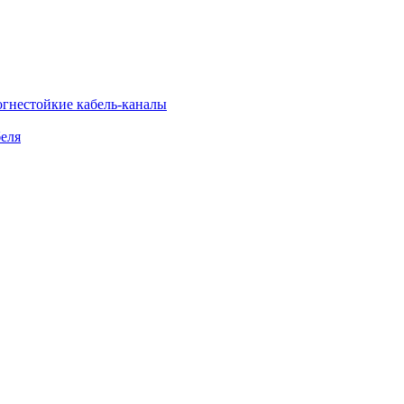
огнестойкие кабель-каналы
еля