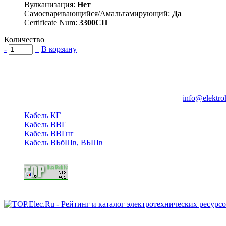
Вулканизация:
Нет
Самосваривающийся/Амальгамирующий:
Да
Certificate Num:
3300СП
Количество
-
+
В корзину
Группа компаний "Электрокабель"
125480, Москва, Туристская ул, д.25, корп.1, оф. 21
info@elektro
Кабель КГ
Кабель ВВГ
Кабель ВВГнг
Кабель ВБбШв, ВБШв
Copyright © 2006 - 2026 Копирование материалов запрещено.