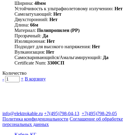
Ширина:
48мм
Устойчивость к ультрафиолетовому излучению:
Нет
Самозатухающий:
Нет
Двухсторонний:
Нет
Длина:
66м
Материал:
Полипропилен (PP)
Прозрачный:
Да
Изоляционная:
Нет
Подходит для высокого напряжения:
Нет
Вулканизация:
Нет
Самосваривающийся/Амальгамирующий:
Да
Certificate Num:
3300СП
Количество
-
+
В корзину
Группа компаний "Электрокабель"
125480, Москва, Туристская ул, д.25, корп.1, оф. 21
info@elektrokable.ru
+7(495)798-04-13
+7(495)798-29-05
Политика конфиденциальности
Соглашение об обработке
персональных данных
Кабель КГ