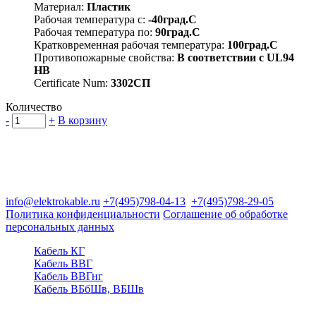
Материал:
Пластик
Рабочая температура с:
-40град.C
Рабочая температура по:
90град.C
Кратковременная рабочая температура:
100град.C
Противопожарные свойства:
В соответствии с UL94
HB
Certificate Num:
3302СП
Количество
-
+
В корзину
Группа компаний "Электрокабель"
125480, Москва, Туристская ул, д.25, корп.1, оф. 21
info@elektrokable.ru
+7(495)798-04-13
+7(495)798-29-05
Политика конфиденциальности
Соглашение об обработке
персональных данных
Кабель КГ
Кабель ВВГ
Кабель ВВГнг
Кабель ВБбШв, ВБШв