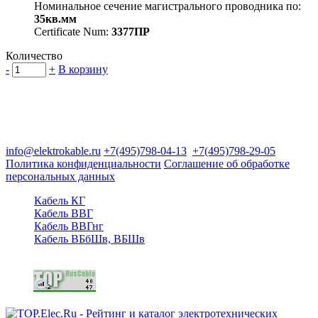
Номинальное сечение магистрального проводника по:
35кв.мм
Certificate Num:
3377ПР
Количество
-
+
В корзину
Группа компаний "Электрокабель"
125480, Москва, Туристская ул, д.25, корп.1, оф. 21
info@elektrokable.ru
+7(495)798-04-13
+7(495)798-29-05
Политика конфиденциальности
Соглашение об обработке
персональных данных
Кабель КГ
Кабель ВВГ
Кабель ВВГнг
Кабель ВБбШв, ВБШв