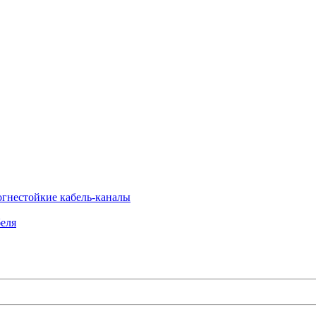
огнестойкие кабель-каналы
еля