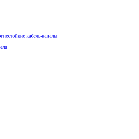
огнестойкие кабель-каналы
еля