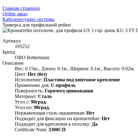
Главная страница
Оnline заказ
Кабеленесущие системы
Траверса для профильной рейки
Артикул
195252
Бренд
OBO Bettermann
Описание
Вес: 0.15кг., Длина: 0.1м., Ширина: 0.1м., Высота: 0.02м.
Цвет:
Нет (без)
Исполнение:
Пластина под винтовое крепление
Применимо для:
U-профиль
Поверхность:
Горячего цинкования
Материал:
Сталь
Угол с:
90град.
Угол по:
90град.
Нержавеющая сталь окрашенная:
Нет
Подходит для фиксации на кронштейне:
Нет
Подходит для крепления к потолку:
Да
Certificate Num:
3300СП