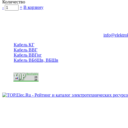
Количество
-
+
В корзину
Группа компаний "Электрокабель"
125480, Москва, Туристская ул, д.25, корп.1, оф. 21
info@elektro
Кабель КГ
Кабель ВВГ
Кабель ВВГнг
Кабель ВБбШв, ВБШв
Copyright © 2006 - 2026 Копирование материалов запрещено.