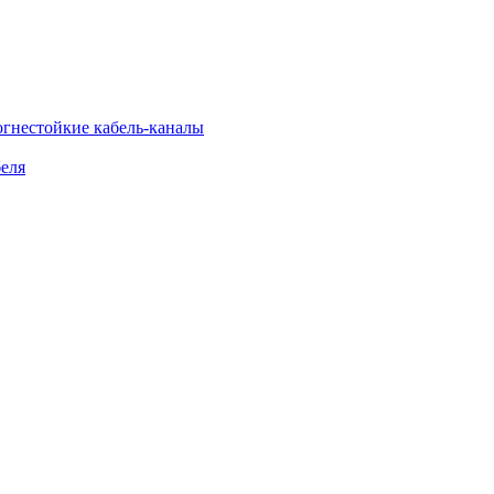
огнестойкие кабель-каналы
еля