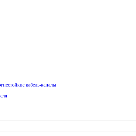
огнестойкие кабель-каналы
еля