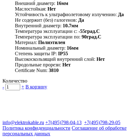
Внешний диаметр:
16мм
Маслостойкая:
Нет
Устойчивость к ультрафиолетовому излучению:
Да
Не содержит (без) галогенов:
Да
Внутренний диаметр:
10.7мм
Температура эксплуатации с:
-55град.C
Температура эксплуатации по:
90град.C
Материал:
Полиэтилен
Номинальный диаметр:
16мм
Степень защиты IP:
IP55
Высокоскользящий внутренний слой:
Нет
Продольные прорези:
Нет
Certificate Num:
3810
Количество
-
+
В корзину
Группа компаний "Электрокабель"
125480, Москва, Туристская ул, д.25, корп.1, оф. 21
info@elektrokable.ru
+7(495)798-04-13
+7(495)798-29-05
Политика конфиденциальности
Соглашение об обработке
персональных данных