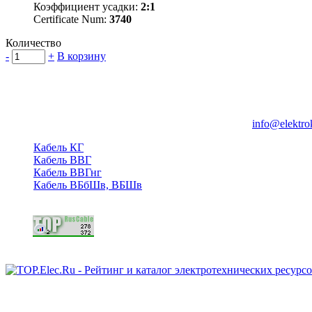
Коэффициент усадки:
2:1
Certificate Num:
3740
Количество
-
+
В корзину
Группа компаний "Электрокабель"
125480, Москва, Туристская ул, д.25, корп.1, оф. 21
info@elektro
Кабель КГ
Кабель ВВГ
Кабель ВВГнг
Кабель ВБбШв, ВБШв
Copyright © 2006 - 2026 Копирование материалов запрещено.