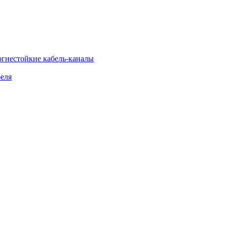
огнестойкие кабель-каналы
еля