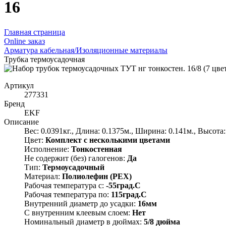
16
Главная страница
Оnline заказ
Арматура кабельная/Изоляционные материалы
Трубка термоусадочная
Артикул
277331
Бренд
EKF
Описание
Вес: 0.0391кг., Длина: 0.1375м., Ширина: 0.141м., Высота:
Цвет:
Комплект с несколькими цветами
Исполнение:
Тонкостенная
Не содержит (без) галогенов:
Да
Тип:
Термоусадочный
Материал:
Полиолефин (PEX)
Рабочая температура с:
-55град.C
Рабочая температура по:
115град.C
Внутренний диаметр до усадки:
16мм
С внутренним клеевым слоем:
Нет
Номинальный диаметр в дюймах:
5/8 дюйма