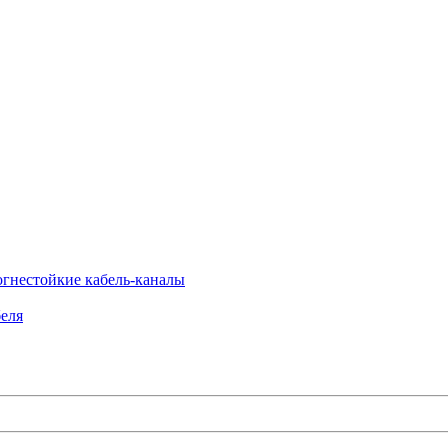
огнестойкие кабель-каналы
еля