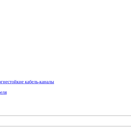
огнестойкие кабель-каналы
еля