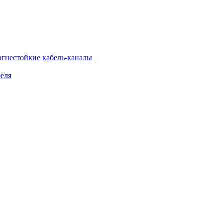
огнестойкие кабель-каналы
еля