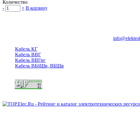
Количество
-
+
В корзину
Группа компаний "Электрокабель"
125480, Москва, Туристская ул, д.25, корп.1, оф. 21
info@elektro
Кабель КГ
Кабель ВВГ
Кабель ВВГнг
Кабель ВБбШв, ВБШв
Copyright © 2006 - 2026 Копирование материалов запрещено.