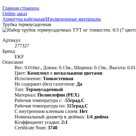
Главная страница
Оnline заказ
Арматура кабельная/Изоляционные материалы
Трубка термоусадочная
Артикул
277327
Бренд
EKF
Описание
Вес: 0.016кг., Длина: 0.13м., Ширина: 0.13м., Высота: 0.01
Цвет:
Комплект с несколькими цветами
Исполнение:
Тонкостенная
Не содержит (без) галогенов:
Да
Тип:
Термоусадочный
Материал:
Полиолефин (PEX)
Рабочая температура с:
-55град.C
Рабочая температура по:
115град.C
С внутренним клеевым слоем:
Нет
Номинальный диаметр в дюймах:
1/4 дюйма
Коэффициент усадки:
2:1
Certificate Num:
3740