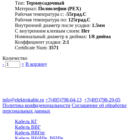
Тип:
Термоусадочный
Материал:
Полиолефин (PEX)
Рабочая температура с:
-55град.C
Рабочая температура по:
125град.C
Внутренний диаметр после усадки:
1.5мм
С внутренним клеевым слоем:
Нет
Номинальный диаметр в дюймах:
1/8 дюйма
Коэффициент усадки:
2:1
Certificate Num:
3571
Количество
-
+
В корзину
Группа компаний "Электрокабель"
125480, Москва, Туристская ул, д.25, корп.1, оф. 21
info@elektrokable.ru
+7(495)798-04-13
+7(495)798-29-05
Политика конфиденциальности
Соглашение об обработке
персональных данных
Кабель КГ
Кабель ВВГ
Кабель ВВГнг
Кабель ВБбШв, ВБШв